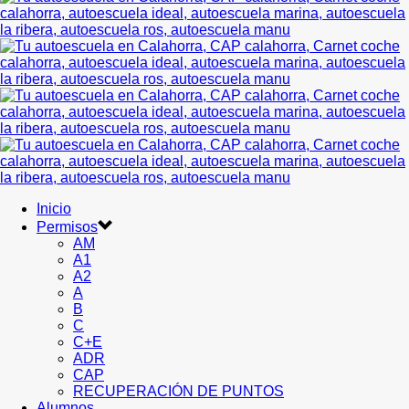
Inicio
Permisos
AM
A1
A2
A
B
C
C+E
ADR
CAP
RECUPERACIÓN DE PUNTOS
Alumnos