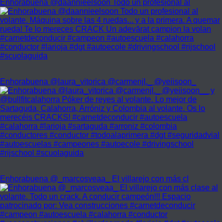
Enhorabuena @daannieelsoon Todo un profesional al
Enhorabuena @laura_vitorica @carmenjl._ @yeiisoon_
Enhorabuena @_marcosveaa_ El villarejo con más cl