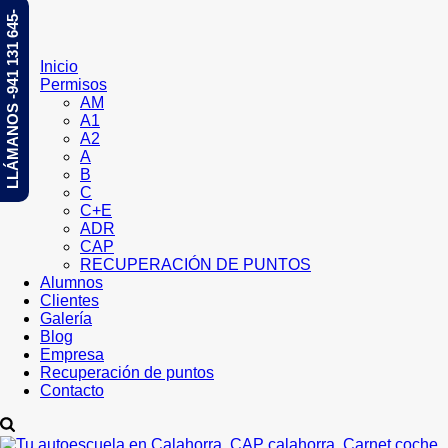
LLÁMANOS -941 131 645-
Inicio
Permisos
AM
A1
A2
A
B
C
C+E
ADR
CAP
RECUPERACIÓN DE PUNTOS
Alumnos
Clientes
Galería
Blog
Empresa
Recuperación de puntos
Contacto