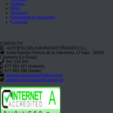
Galería
Blog
Empresa
Recuperación de puntos
Contacto
CONTACTO
AUTOESCUELA MURO ANTOÑANZAS S.L.
Avda Nuestra Señora de la Valvanera, 17 bajo 26500
Calahorra (La Rioja)
941 131 645
677 563 167 (Antonio)
677 065 298 (Javier)
autoescuelamuro@hotmail.com
autoescuelamuroantonanzas.es