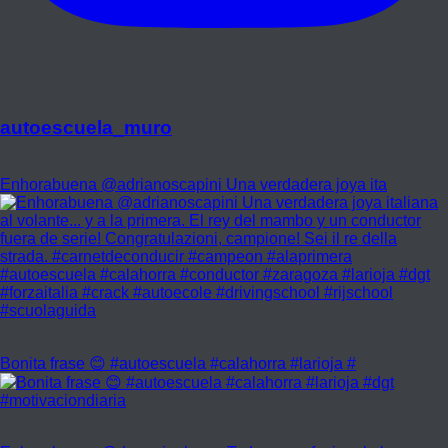
autoescuela_muro
Enhorabuena @adrianoscapini Una verdadera joya ita
Bonita frase 😊 #autoescuela #calahorra #larioja #