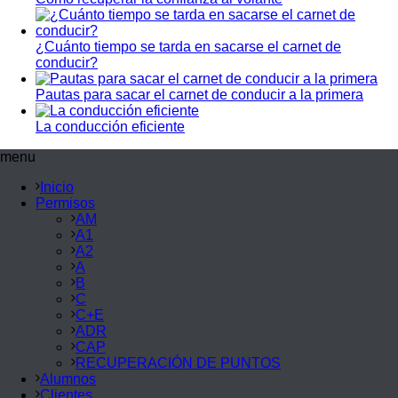
¿Cuánto tiempo se tarda en sacarse el carnet de
conducir?
Pautas para sacar el carnet de conducir a la primera
La conducción eficiente
menu
Inicio
Permisos
AM
A1
A2
A
B
C
C+E
ADR
CAP
RECUPERACIÓN DE PUNTOS
Alumnos
Clientes