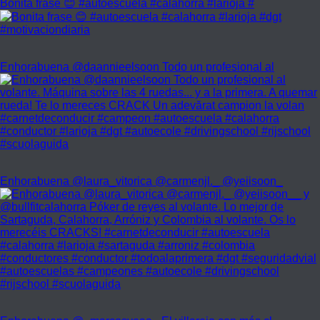
Bonita frase 😊 #autoescuela #calahorra #larioja #
Enhorabuena @daannieelsoon Todo un profesional al
Enhorabuena @laura_vitorica @carmenjl._ @yeiisoon_