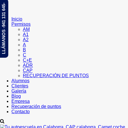
LLÁMANOS -941 131 645-
Inicio
Permisos
AM
A1
A2
A
B
C
C+E
ADR
CAP
RECUPERACIÓN DE PUNTOS
Alumnos
Clientes
Galería
Blog
Empresa
Recuperación de puntos
Contacto