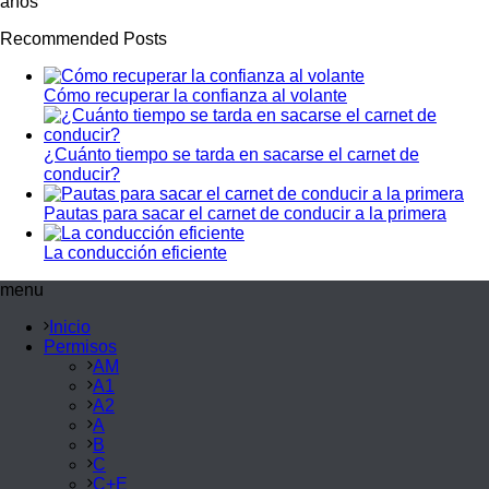
años
Recommended Posts
Cómo recuperar la confianza al volante
¿Cuánto tiempo se tarda en sacarse el carnet de
conducir?
Pautas para sacar el carnet de conducir a la primera
La conducción eficiente
menu
Inicio
Permisos
AM
A1
A2
A
B
C
C+E