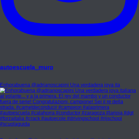
autoescuela_muro
Enhorabuena @adrianoscapini Una verdadera joya ita