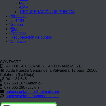
ADR
CAP
RECUPERACIÓN DE PUNTOS
Alumnos
Clientes
Galería
Blog
Empresa
Recuperación de puntos
Contacto
CONTACTO
AUTOESCUELA MURO ANTOÑANZAS S.L.
Avda Nuestra Señora de la Valvanera, 17 bajo 26500
Calahorra (La Rioja)
941 131 645
677 563 167 (Antonio)
677 065 298 (Javier)
autoescuelamuro@hotmail.com
autoescuelamuroantonanzas.es