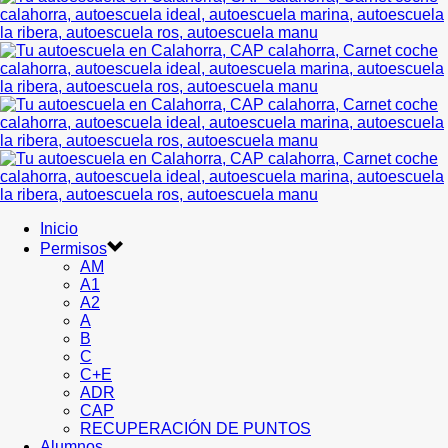
Inicio
Permisos
AM
A1
A2
A
B
C
C+E
ADR
CAP
RECUPERACIÓN DE PUNTOS
Alumnos