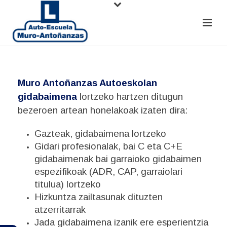
Muro Antoñanzas Autoeskolan
gidabaimena
lortzeko hartzen ditugun
bezeroen artean honelakoak izaten dira:
Gazteak, gidabaimena lortzeko
Gidari profesionalak, bai C eta C+E
gidabaimenak bai garraioko gidabaimen
espezifikoak (ADR, CAP, garraiolari
titulua) lortzeko
Hizkuntza zailtasunak dituzten
atzerritarrak
Jada gidabaimena izanik ere esperientzia