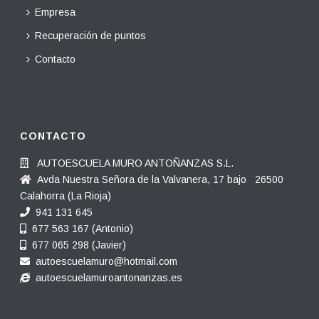
Empresa
Recuperación de puntos
Contacto
CONTACTO
AUTOESCUELA MURO ANTOÑANZAS S.L.
Avda Nuestra Señora de la Valvanera, 17 bajo 26500
Calahorra (La Rioja)
941 131 645
677 563 167 (Antonio)
677 065 298 (Javier)
autoescuelamuro@hotmail.com
autoescuelamuroantonanzas.es