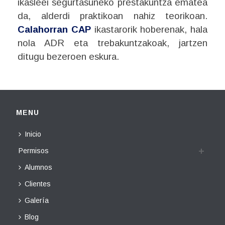
ikasleei segurtasuneko prestakuntza ematea
da, alderdi praktikoan nahiz teorikoan.
Calahorran CAP
ikastarorik hoberenak, hala
nola ADR eta trebakuntzakoak, jartzen
ditugu bezeroen eskura.
MENU
Inicio
Permisos
Alumnos
Clientes
Galería
Blog