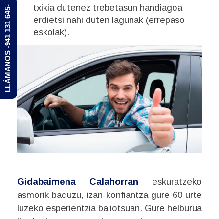
txikia dutenez trebetasun handiagoa
LLÁMANOS -941 131 645-
erdietsi nahi duten lagunak (errepaso
eskolak).
Gidabaimena Calahorran
eskuratzeko
asmorik baduzu, izan konfiantza gure 60 urte
luzeko esperientzia baliotsuan. Gure helburua