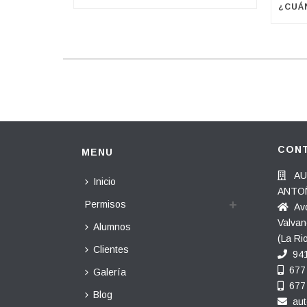
CON
MENU
AUT
Inicio
ANTOÑ
Permisos
Avd
Valvan
Alumnos
(La Rio
Clientes
941
677 
Galería
677 
Blog
au