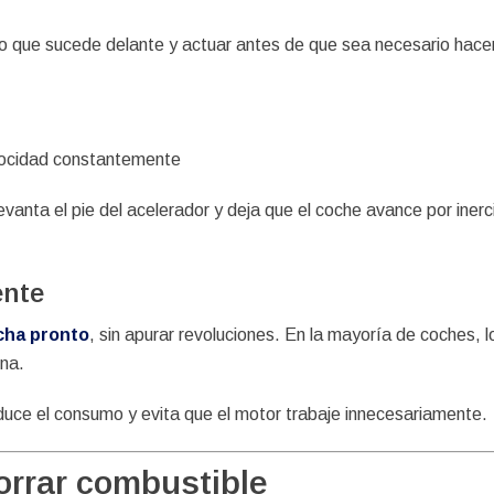
r lo que sucede delante y actuar antes de que sea necesario hace
elocidad constantemente
 levanta el pie del acelerador y deja que el coche avance por ine
ente
cha pronto
, sin apurar revoluciones. En la mayoría de coches, 
ina.
duce el consumo y evita que el motor tra­baje innecesariamente.
orrar combustible