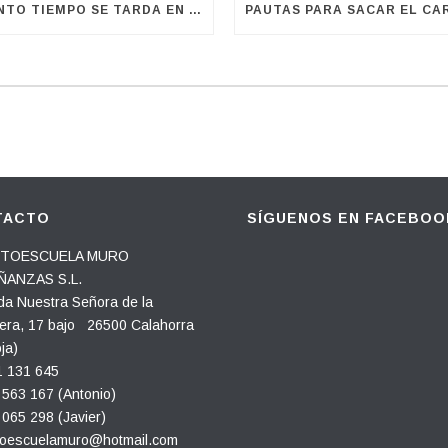
¿CUÁNTO TIEMPO SE TARDA EN SACARSE EL CARNET DE CONDUCIR?
TACTO
SÍGUENOS EN FACEBOO
OESCUELA MURO
ANZAS S.L.
a Nuestra Señora de la
era, 17 bajo 26500 Calahorra
ja)
 131 645
563 167 (Antonio)
065 298 (Javier)
toescuelamuro@hotmail.com