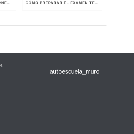
PAUTAS PARA SACAR EL CARNET DE CONDUCIR A LA PRIMERA
CÓMO PREPARAR EL EXAMEN TEÓRICO: TRUCOS QUE REALMENTE FUNCIONAN
K
autoescuela_muro